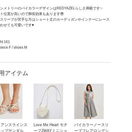
ンメトリーのバイカラーデザインはREDYAZELらしさ満載です✨
ト位置が高いので脚長効果もあります😎
スリーブが苦手な方はショート丈のカーディガンやインナーにレース
わせても可愛いです♥️
ht 161
iece F / shoes M
用アイテム
ュアンスラインス
Love Me Heart モチ
バイカラーノースリ
ラップサンダル
ーフ2WAYミニショ
ーブフレアロングシ