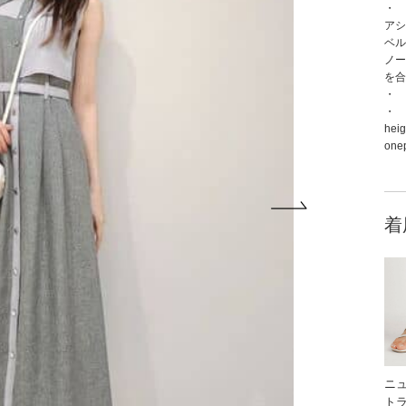
・
アシ
ベル
ノー
を合
・
・
heig
onep
着
ニ
ト