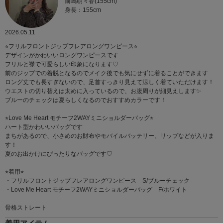
前嶋萌々香(155cm)
身長：155cm
2026.05.11
⭐︎フリルフロントジップフレアロングワンピース⭐︎
デザインがかわいいロングワンピースです
フリルと襟で可愛らしい印象になります♡
前のジップでの着脱となるのでメイク後でも気にせずに着ることができます
ロング丈でも長すぎないので、足首すっきり見えて涼しく着ていただけます！
ウエストの切り替えは太めに入っているので、お腹周りが細見えします✨
ブルーのチェックは夏らしくなるのでおすすめカラーです！
⭐︎Love Me Heart モチーフ2WAYミニショルダーバッグ⭐︎
ハート型かわいいバッグです
まちがあるので、小さめのお財布やモバイルバッテリー、リップなどが入りま
す！
夏のお出かけにぴったりなバッグです♡
⭐︎着用⭐︎
・フリルフロントジップフレアロングワンピース S/ブルーチェック
・Love Me Heart モチーフ2WAYミニショルダーバッグ F/ホワイト
骨格ストレート