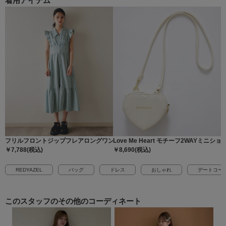
着用アイテム
フリルフロントジップフレアロングワンピース
Love Me Heart モチーフ2WAYミニ
￥7,788(税込)
￥8,690(税込)
REDYAZEL
バッグ
ドレス
おしゃれ
デートコー
このスタッフの
その他のコーディネート