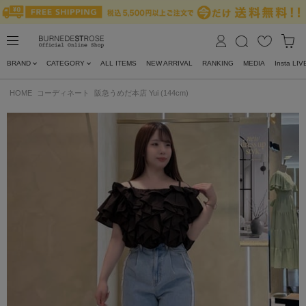
BRAND
CATEGORY
ALL ITEMS
NEW ARRIVAL
RANKING
MEDIA
Insta LIV
HOME
コーディネート
阪急うめだ本店 Yui (144cm)