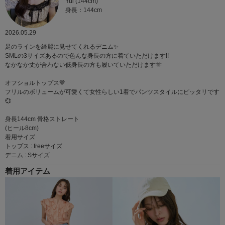
Yui (144cm)
身長：144cm
2026.05.29
足のラインを綺麗に見せてくれるデニム✨️
SMLの3サイズあるので色んな身長の方に着ていただけます!!
なかなか丈が合わない低身長の方も履いていただけます🫶
オフショルトップス‪🤎
フリルのボリュームが可愛くて女性らしい1着でパンツスタイルにピッタリです
💞
身長144cm 骨格ストレート
(ヒール8cm)
着用サイズ
トップス : freeサイズ
デニム : Sサイズ
着用アイテム