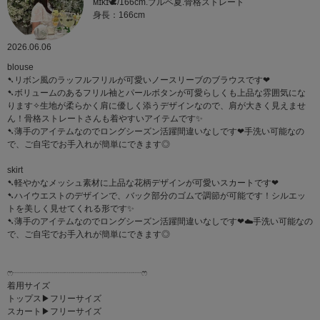
ᴍɪᴋɪ🕊/166cm.ブルベ夏.骨格ストレート
身長：166cm
2026.06.06
blouse
➷リボン風のラッフルフリルが可愛いノースリーブのブラウスです‪‪❤︎‬
➷ボリュームのあるフリル袖とパールボタンが可愛らしくも上品な雰囲気にな
ります✧生地が柔らかく肩に優しく添うデザインなので、肩が大きく見えませ
ん！骨格ストレートさんも着やすいアイテムです✨️
➷薄手のアイテムなのでロングシーズン活躍間違いなしです‪‪❤︎‬手洗い可能なの
で、ご自宅でお手入れが簡単にできます◎
skirt
➷軽やかなメッシュ素材に上品な花柄デザインが可愛いスカートです‪‪❤︎‬
➷ハイウエストのデザインで、バック部分のゴムで調節が可能です！シルエッ
トを美しく見せてくれる形です✨
➷薄手のアイテムなのでロングシーズン活躍間違いなしです‪‪❤︎‬☁️手洗い可能なの
で、ご自宅でお手入れが簡単にできます◎
ෆ‪┈┈┈┈┈┈┈┈┈┈┈┈┈┈┈ෆ‪
着用サイズ
トップス▶︎フリーサイズ
スカート▶︎フリーサイズ