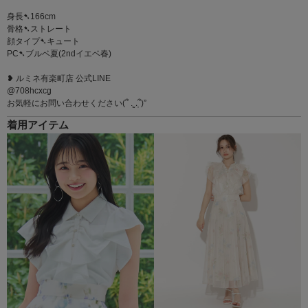
身長➷166cm
骨格➷ストレート
顔タイプ➷キュート
PC➷ブルベ夏(2ndイエベ春)
❥ ルミネ有楽町店 公式LINE
@708hcxcg
お気軽にお問い合わせください(՞ ܸ.‪ˬ.ܸ՞)”
着用アイテム