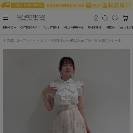
BRAND
CATEGORY
ALL ITEMS
NEW ARRIVAL
RANKING
MEDIA
Insta LIV
HOME
コーディネート
ルミネ有楽町1 ᴍɪᴋɪ🕊/166cm.ブルベ夏.骨格ストレート