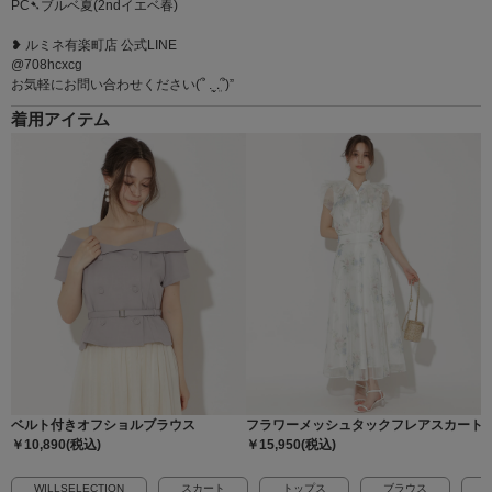
PC➷ブルベ夏(2ndイエベ春)
❥ ルミネ有楽町店 公式LINE
@708hcxcg
お気軽にお問い合わせください(՞ ܸ.‪ˬ.ܸ՞)”
着用アイテム
ベルト付きオフショルブラウス
フラワーメッシュタックフレアスカート
￥10,890(税込)
￥15,950(税込)
WILLSELECTION
スカート
トップス
ブラウス