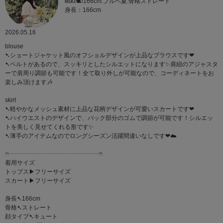
ᴍɪᴋɪ🕊/166cm.ブルベ夏.骨格ストレート
身長：166cm
2026.05.16
blouse
➷ショートジャケット風のオフショルデザインが上品なブラウスです‪‪❤︎‬
➷ベルトがあるので、スッキリとしたシルエットになります✨肩紐のアジャスタ
ーで肩周り調節も可能です！全て取り外しが可能なので、コーディネートをお
楽しみ頂けます🎶
skirt
➷軽やかなメッシュ素材に上品な花柄デザインが可愛いスカートです‪‪❤︎‬
➷ハイウエストのデザインで、バック部分のゴムで調節が可能です！シルエッ
トを美しく見せてくれる形です✨
➷薄手のアイテムなのでロングシーズン活躍間違いなしです‪‪❤︎‬☁️
ෆ‪┈┈┈┈┈┈┈┈┈┈┈┈┈┈┈ෆ‪
着用サイズ
トップス▶︎フリーサイズ
スカート▶︎フリーサイズ
身長➷166cm
骨格➷ストレート
顔タイプ➷キュート