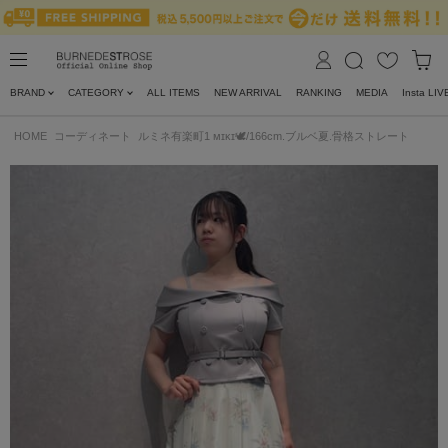
BRAND
CATEGORY
ALL ITEMS
NEW ARRIVAL
RANKING
MEDIA
Insta LIV
HOME
コーディネート
ルミネ有楽町1 ᴍɪᴋɪ🕊/166cm.ブルベ夏.骨格ストレート