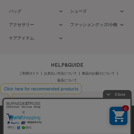
バッグ
シューズ
アクセサリー
ファッショングッズ/小物
ケアアイテム
HELP&GUIDE
ご利用ガイド
お支払い方法について
商品のお届けについて
返品について
弊社はCookieを利用し、Webの利便性向上に努め
公式オンラインショップご利用規約
メンバーズ規約
ております。「承諾する」をクリックしていただ
メンバーズポイントプログラム規約
特定商取引法に基づく表示
くと、お客様に最適な内容を提供することが可能
承諾する
個人情報保護指針
会社概要
採用情報
お問い合わせ
となります。Cookieの利用については、
こちら
を