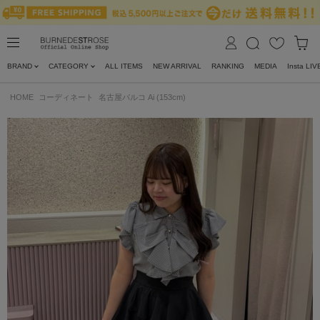
BRAND
CATEGORY
ALL ITEMS
NEW ARRIVAL
RANKING
MEDIA
Insta LIV
HOME
コーディネート
名古屋パルコ Ai (153cm)