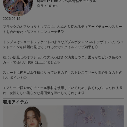
𝑲𝒚𝒐𝒌𝒂 161cm/ブルベ夏/骨格ナチュラル
身長：161cm
2026.05.15
ブラックのオフショルトップスに、ふんわり揺れるティアードチュールスカー
トを合わせた上品フェミニンコーデ🖤🤍
トップスはショートジャケットのようなダブルボタン×ベルトデザインで、ウエ
ストラインを綺麗に見せてくれるのでスタイルアップ効果も◎
程よい肌見せのオフショルで大人っぽさを演出しつつ、柔らかなピンク色のス
カートで優しい印象に仕上げました✨️
スカートは後ろゴム仕様になっているので、ストレスフリーな着心地なのも嬉
しいポイント◎
エアリーで軽やかなチュール素材を使用しているため、歩くたびにふんわり揺
れ、女性らしい柔らかな雰囲気を演出してくれます👗
着用アイテム