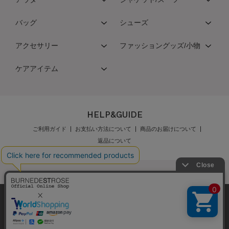
バッグ
シューズ
アクセサリー
ファッショングッズ/小物
ケアアイテム
HELP&GUIDE
ご利用ガイド
お支払い方法について
商品のお届けについて
返品について
弊社はCookieを利用し、Webの利便性向上に努め
公式オンラインショップご利用規約
メンバーズ規約
ております。「承諾する」をクリックしていただ
メンバーズポイントプログラム規約
特定商取引法に基づく表示
くと、お客様に最適な内容を提供することが可能
承諾する
個人情報保護指針
会社概要
採用情報
お問い合わせ