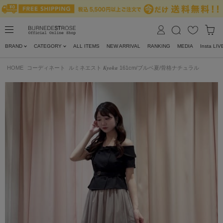
BRAND
CATEGORY
ALL ITEMS
NEW ARRIVAL
RANKING
MEDIA
Insta LIV
HOME
コーディネート
ルミネエスト 𝑲𝒚𝒐𝒌𝒂 161cm/ブルベ夏/骨格ナチュラル