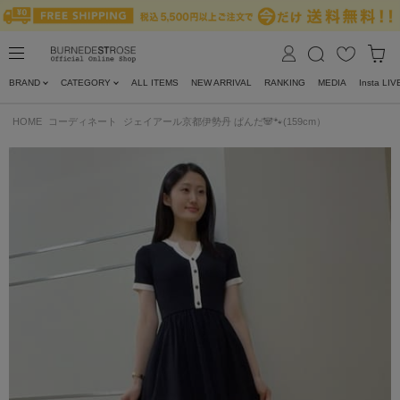
BRAND
CATEGORY
ALL ITEMS
NEW ARRIVAL
RANKING
MEDIA
Insta LIV
HOME
コーディネート
ジェイアール京都伊勢丹 ぱんだ🐼🐾(159cm）