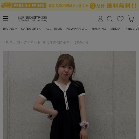
BRAND
CATEGORY
ALL ITEMS
NEW ARRIVAL
RANKING
MEDIA
Insta LIV
HOME
コーディネート
ルミネ新宿2 ゆき♩（155cm）