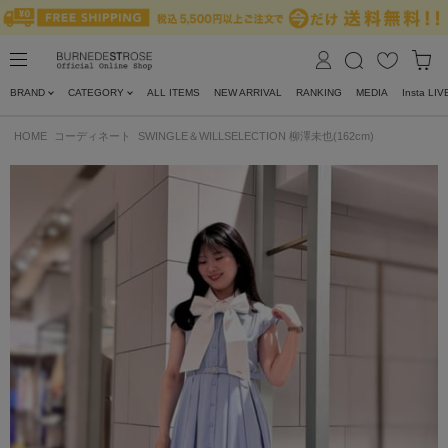
BRAND
CATEGORY
ALL ITEMS
NEW ARRIVAL
RANKING
MEDIA
Insta LIV
HOME
コーディネート
SWINGLE＆WILLSELECTION 柳澤未也(162cm)