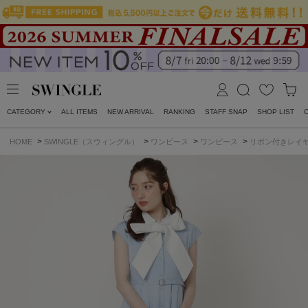
CATEGORY
ALL ITEMS
NEW ARRIVAL
RANKING
STAFF SNAP
SHOP LIST
>
>
>
>
HOME
SWINGLE（スウィングル）
ワンピース
ワンピース
リボン付きレイ