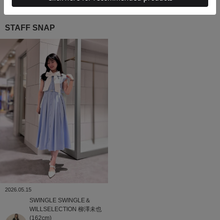
STAFF SNAP
2026.05.15
SWINGLE
SWINGLE＆
WILLSELECTION
柳澤未也
(162cm)