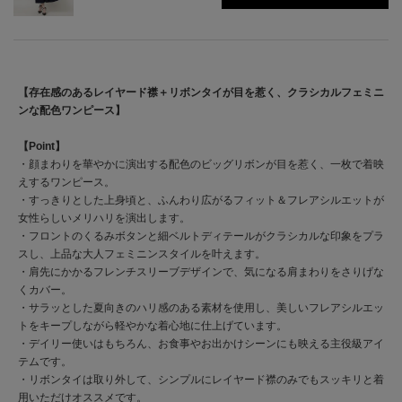
【存在感のあるレイヤード襟＋リボンタイが目を惹く、クラシカルフェミニ
ンな配色ワンピース】
【Point】
・顔まわりを華やかに演出する配色のビッグリボンが目を惹く、一枚で着映
えするワンピース。
・すっきりとした上身頃と、ふんわり広がるフィット＆フレアシルエットが
女性らしいメリハリを演出します。
・フロントのくるみボタンと細ベルトディテールがクラシカルな印象をプラ
スし、上品な大人フェミニンスタイルを叶えます。
・肩先にかかるフレンチスリーブデザインで、気になる肩まわりをさりげな
くカバー。
・サラッとした夏向きのハリ感のある素材を使用し、美しいフレアシルエッ
トをキープしながら軽やかな着心地に仕上げています。
・デイリー使いはもちろん、お食事やお出かけシーンにも映える主役級アイ
テムです。
・リボンタイは取り外して、シンプルにレイヤード襟のみでもスッキリと着
用いただけオススメです。