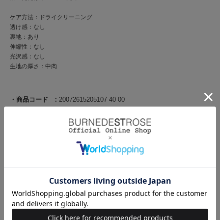
ケア方法：ドライクリーニング
透け感：なし
裏地：あり
伸縮性：なし
光沢感：なし
生地の厚さ：中肉
商品コード
20072615205107 40 00
ブランド
SWINGLE（スウィングル）
素材
【表地】ポリエステル 95％ ポリウレタン5％ 〈スト
ライプ 別布部分〉綿 100％ 〈無地〉ポリエステル
95％ ポリウレタン5％【裏地】ポリエステル 100％
原産国
中国
サイズ
F(00):着丈 117cm/バスト 98cm/肩幅 33cm/袖丈
9cm/ウエスト 72cm/裾回り 246cm