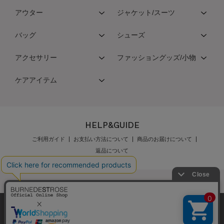
アウター
ジャケット/スーツ
バッグ
シューズ
アクセサリー
ファッショングッズ/小物
ケアアイテム
HELP&GUIDE
ご利用ガイド
お支払い方法について
商品のお届けについて
返品について
弊社はCookieを利用し、Webの利便性向上に努め
公式オンラインショップご利用規約
メンバーズ規約
ております。「承諾する」をクリックしていただ
メンバーズポイントプログラム規約
特定商取引法に基づく表示