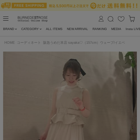
BRAND
CATEGORY
ALL ITEMS
NEW ARRIVAL
RANKING
MEDIA
Insta LIV
HOME
コーディネート
阪急うめだ本店 sayaka♡（157cm）ウェーブ/イエベ