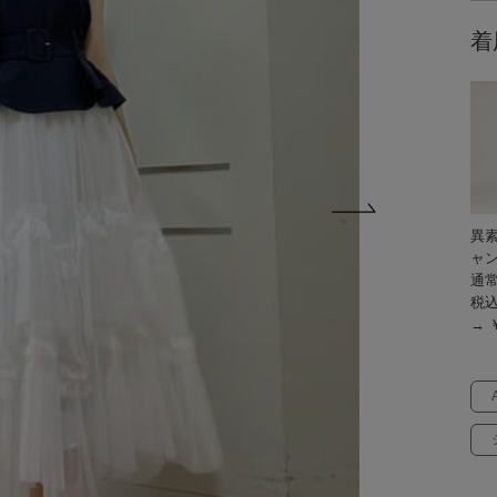
着
異
ャ
通常
税
→ ￥