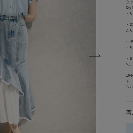
♢ 
3枚
・サ
・素
たり
♢ 
・サ
・素
で、
16
トッ
スカ
着