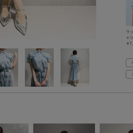
ラ
ャ
￥7,