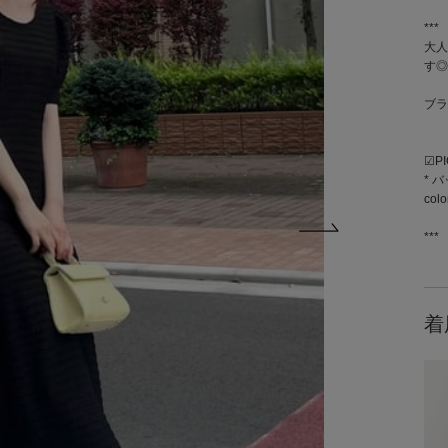
***
大人
す◎
ブラ
☑︎P
* 
col
***
着