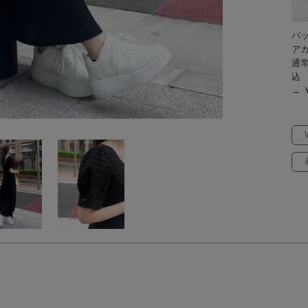
バ
ア
通常
込
→ ￥