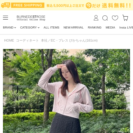
BRAND
CATEGORY
ALL ITEMS
NEW ARRIVAL
RANKING
MEDIA
Insta LIV
HOME
コーディネート
本社／EC・プレス ぴかちゃん(161cm)