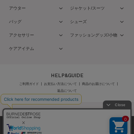
アウター
ジャケット/スーツ
バッグ
シューズ
アクセサリー
ファッショングッズ/小物
ケアアイテム
HELP&GUIDE
ご利用ガイド
お支払い方法について
商品のお届けについて
返品について
弊社はCookieを利用し、Webの利便性向上に努め
公式オンラインショップご利用規約
メンバーズ規約
ております。「承諾する」をクリックしていただ
メンバーズポイントプログラム規約
特定商取引法に基づく表示