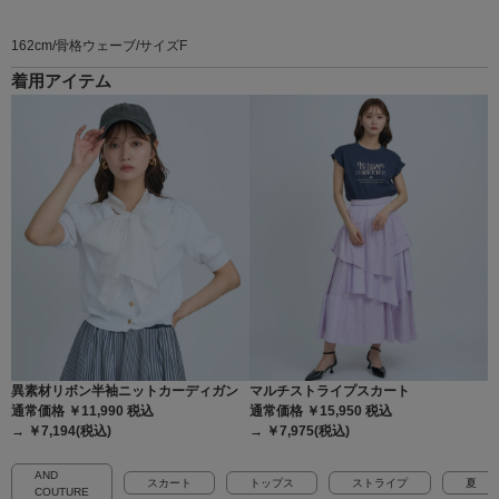
162cm/骨格ウェーブ/サイズF
着用アイテム
異素材リボン半袖ニットカーディガン
マルチストライプスカート
通常価格 ￥11,990
税込
通常価格 ￥15,950
税込
→ ￥7,194(税込)
→ ￥7,975(税込)
AND
スカート
トップス
ストライプ
夏
COUTURE