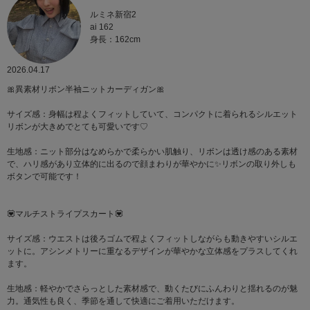
ルミネ新宿2
ai 162
身長：162cm
2026.04.17
🎀異素材リボン半袖ニットカーディガン🎀
サイズ感：身幅は程よくフィットしていて、コンパクトに着られるシルエット
リボンが大きめでとても可愛いです♡
生地感：ニット部分はなめらかで柔らかい肌触り、リボンは透け感のある素材
で、ハリ感があり立体的に出るので顔まわりが華やかに✨リボンの取り外しも
ボタンで可能です！
💟マルチストライプスカート💟
サイズ感：ウエストは後ろゴムで程よくフィットしながらも動きやすいシルエ
ットに。アシンメトリーに重なるデザインが華やかな立体感をプラスしてくれ
ます。
生地感：軽やかでさらっとした素材感で、動くたびにふんわりと揺れるのが魅
力。通気性も良く、季節を通して快適にご着用いただけます。