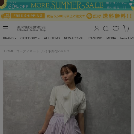
BRAND
CATEGORY
ALL ITEMS
NEW ARRIVAL
RANKING
MEDIA
Insta LIV
HOME
コーディネート
ルミネ新宿2 ai 162