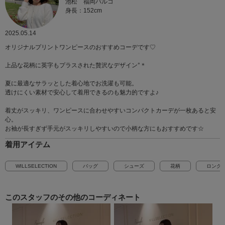
池松 福岡パルコ
身長：152cm
2025.05.14
オリジナルプリントワンピースのおすすめコーデです♡
上品な花柄に英字もプラスされた贅沢なデザイン°＊
夏に最適なサラッとした着心地でお洗濯も可能。
透けにくい素材で安心して着用できるのも魅力的ですよ♪
着丈がスッキリ、ワンピースに合わせやすいコンパクトカーデが一枚あると安
心。
お袖が長すぎず手元がスッキリしやすいので小柄な方にもおすすめです☆
着用アイテム
WILLSELECTION
バッグ
シューズ
花柄
ロング
このスタッフの
その他のコーディネート