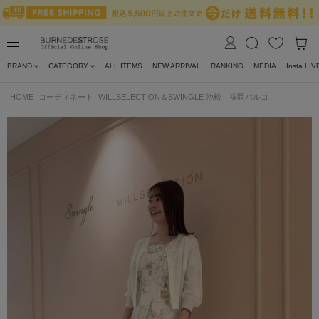
BRAND
CATEGORY
ALL ITEMS
NEW ARRIVAL
RANKING
MEDIA
Insta LIV
HOME
コーディネート
WILLSELECTION＆SWINGLE 池松 福岡パルコ