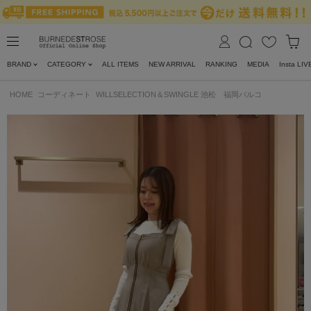
BRAND
CATEGORY
ALL ITEMS
NEW ARRIVAL
RANKING
MEDIA
Insta LIV
HOME
コーディネート
WILLSELECTION＆SWINGLE 池松 福岡パルコ