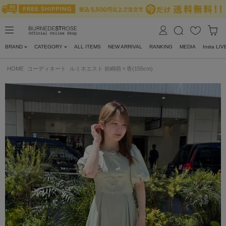
BRAND
CATEGORY
ALL ITEMS
NEW ARRIVAL
RANKING
MEDIA
Insta LIV
HOME
コーディネート
ルミネエスト 前嶋萌々香(155cm)