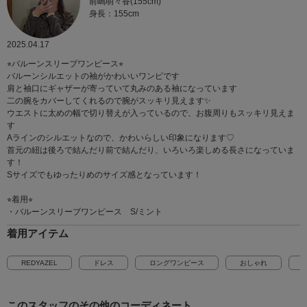
前嶋萌々香(155cm)
身長：155cm
2025.04.17
⭐︎バルーンスリーブワンピース⭐︎
バルーンシルエットの袖がかわいいワンピです
肩と袖口にギャザーが寄っていて丸みのある袖になっています
二の腕をカバーしてくれるので腕がスッキリ見えます✨
ウエストに太めの幅で切り替えが入っているので、お腹周りもスッキリ見えま
す
Aラインのシルエットなので、かわいらしい印象になります♡
首元の紐は後ろで結んだり前で結んだり、いろいろ楽しめる長さになっていま
す！
Sサイズでもゆったりめのサイズ感となっています！
⭐︎着用⭐︎
・バルーンスリーブワンピース S/ミント
着用アイテム
REDYAZEL
ドレス
ロングワンピース
おしゃれ
このスタッフの
その他のコーディネート