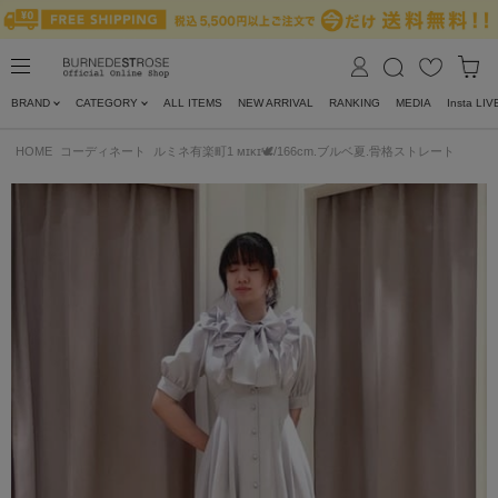
BRAND
CATEGORY
ALL ITEMS
NEW ARRIVAL
RANKING
MEDIA
Insta LIV
HOME
コーディネート
ルミネ有楽町1 ᴍɪᴋɪ🕊/166cm.ブルベ夏.骨格ストレート