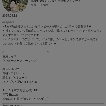
ᴍɪᴋɪ🕊/166cm.ブルベ夏.骨格ストレート
身長：166cm
2025.04.12
onepiece
➷1枚で映えるフェミニンなワンピースが爽やかなカラーで登場です❤︎
➷ 袖やフリルの位置は肩にジャストな為、骨格ストレートさんでも肩が大きく
見えずに着ていただけます💖
➷ハイウエストのデザインで、バック部分のゴムとリボンで調節が可能です！
シルエットを美しく見せてくれる形です☻
ෆ‪┈┈┈┈┈┈┈┈┈┈┈┈┈┈┈ෆ‪
着用サイズ
ワンピース▶︎フリーサイズ
身長➷166cm
骨格➷ストレート
顔タイプ➷キュート
PC➷ブルベ夏(2ndイエベ春)
❥ ルミネ有楽町店 公式LINE
@708hcxcg
お気軽にお問い合わせください(՞ ܸ.‪ˬ.ܸ՞)”