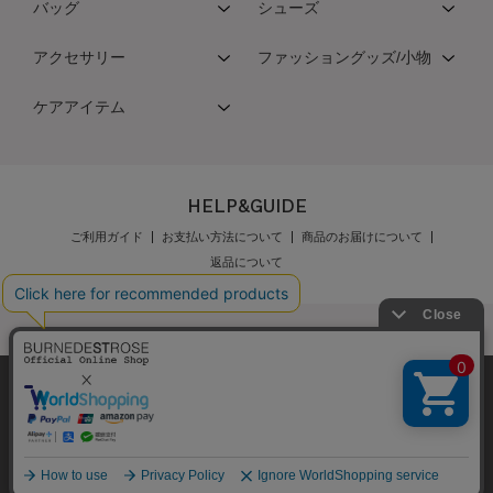
バッグ
シューズ
アクセサリー
ファッショングッズ/小物
ケアアイテム
HELP&GUIDE
ご利用ガイド
お支払い方法について
商品のお届けについて
返品について
弊社はCookieを利用し、Webの利便性向上に努め
公式オンラインショップご利用規約
メンバーズ規約
ております。「承諾する」をクリックしていただ
メンバーズポイントプログラム規約
特定商取引法に基づく表示
くと、お客様に最適な内容を提供することが可能
承諾する
個人情報保護指針
会社概要
採用情報
お問い合わせ
となります。Cookieの利用については、
こちら
を
ご覧ください。
Copyright © BURNEDESTROSE Japan Limited All Rights Reserved.