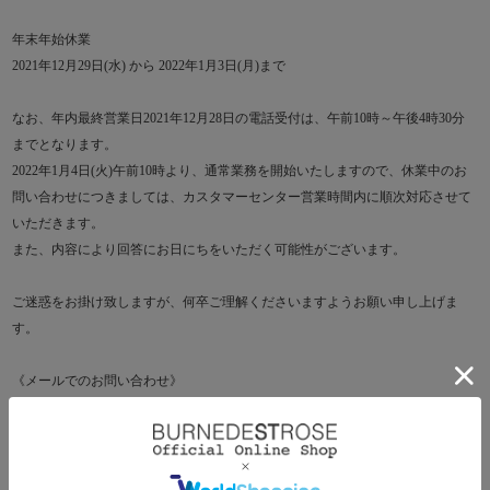
年末年始休業
2021年12月29日(水) から 2022年1月3日(月)まで
なお、年内最終営業日2021年12月28日の電話受付は、午前10時～午後4時30分
までとなります。
2022年1月4日(火)午前10時より、通常業務を開始いたしますので、休業中のお
問い合わせにつきましては、カスタマーセンター営業時間内に順次対応させて
いただきます。
また、内容により回答にお日にちをいただく可能性がございます。
ご迷惑をお掛け致しますが、何卒ご理解くださいますようお願い申し上げま
す。
《メールでのお問い合わせ》
お問い合わせはこちら
《お電話でのお問い合わせ（フリーダイヤル）》
サマンサタバサグループカスタマーセンター：