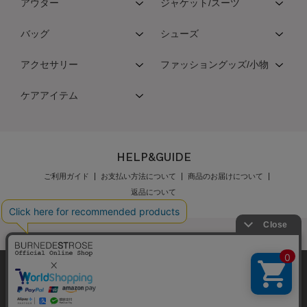
アウター
ジャケット/スーツ
バッグ
シューズ
アクセサリー
ファッショングッズ/小物
ケアアイテム
HELP&GUIDE
ご利用ガイド
お支払い方法について
商品のお届けについて
返品について
弊社はCookieを利用し、Webの利便性向上に努め
公式オンラインショップご利用規約
メンバーズ規約
ております。「承諾する」をクリックしていただ
メンバーズポイントプログラム規約
特定商取引法に基づく表示
くと、お客様に最適な内容を提供することが可能
承諾する
個人情報保護指針
会社概要
採用情報
お問い合わせ