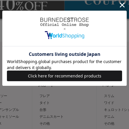
CATEGORY
スカート
パンツ
トソー
フレア
スリム
ー
タイト
ワイド
 アンサンブル
台形
キュロット / 
 キャミソール
デニムスカート
デニム
ス
その他
その他