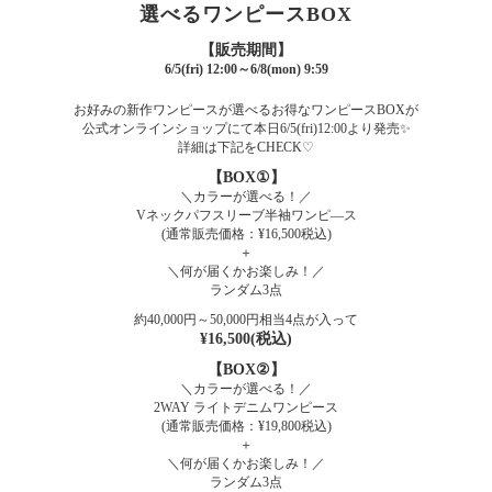
選べるワンピースBOX
【販売期間】
6/5(fri) 12:00～6/8(mon) 9:59
お好みの新作ワンピースが選べるお得なワンピースBOXが
公式オンラインショップにて本日6/5(fri)12:00より発売✨
詳細は下記をCHECK♡
【BOX①】
＼カラーが選べる！／
Vネックパフスリーブ半袖ワンピ―ス
(通常販売価格：¥16,500税込)
＋
＼何が届くかお楽しみ！／
ランダム3点
約40,000円～50,000円相当4点が入って
¥16,500(税込)
【BOX②】
＼カラーが選べる！／
2WAY ライトデニムワンピース
(通常販売価格：¥19,800税込)
＋
＼何が届くかお楽しみ！／
ランダム3点