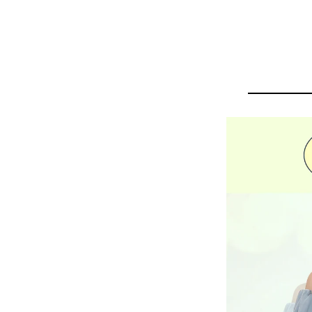
さらに新作オケージョンドレス特集も公開！特別な1日にぴったりの新作をCHECK♪