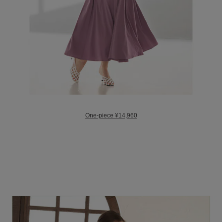
One-piece ¥14,960