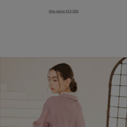
One-piece ¥15,950