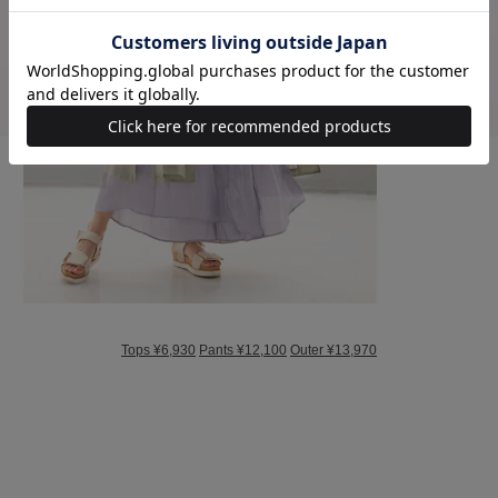
Tops ¥6,930
Pants ¥12,100
Outer ¥13,970