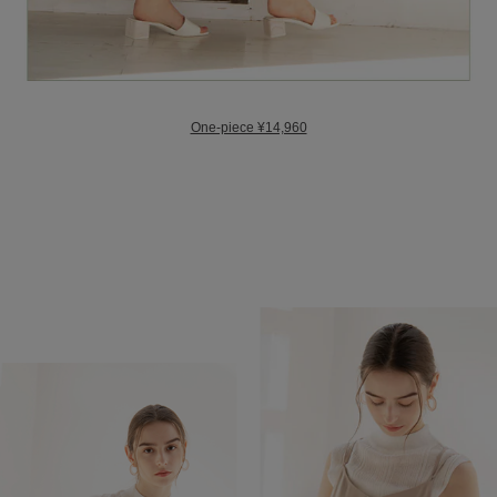
One-piece ¥14,960