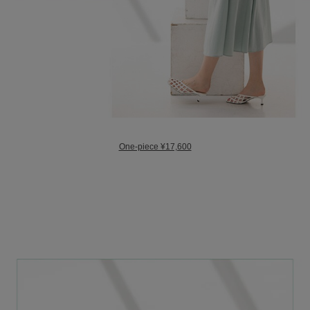
One-piece ¥17,600