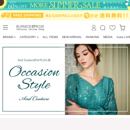
BRAND
CATEGORY
ALL ITEMS
NEW ARRIVAL
RANKING
MEDIA
Insta LIV