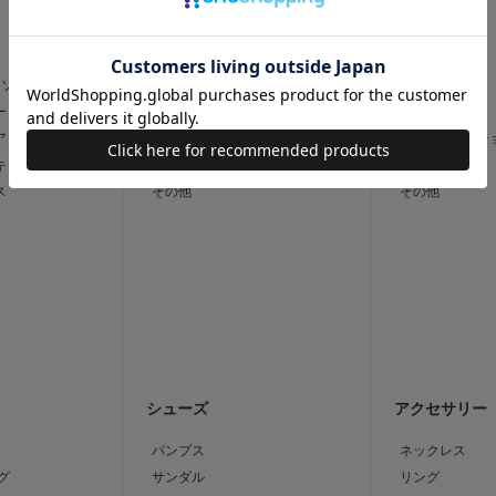
スカート
パンツ
トソー
フレア
スリム
ー
タイト
ワイド
 アンサンブル
台形
キュロット / 
 キャミソール
デニムスカート
デニム
ス
その他
その他
シューズ
アクセサリー
パンプス
ネックレス
グ
サンダル
リング