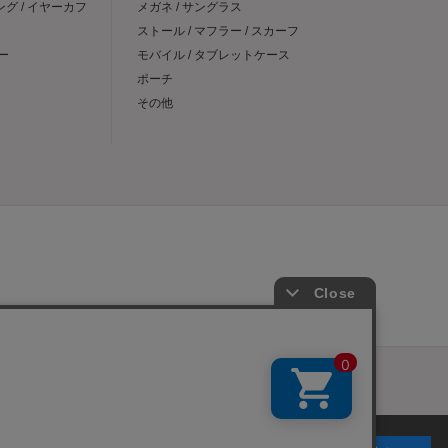
ング / イヤーカフ
メガネ / サングラス
ストール / マフラー / スカーフ
ー
モバイル / タブレットケース
ポーチ
その他
プご利用規約
メンバーズ規約
メンバーズポイントプログラム規約
表示
個人情報保護指針
会社概要
採用情報
お問い合わせ
が可能となります。Cookieの利用については、
こ