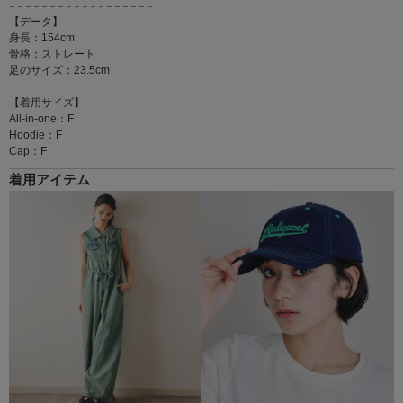
𓐄 𓐄 𓐄 𓐄 𓐄 𓐄 𓐄 𓐄 𓐄 𓐄 𓐄 𓐄 𓐄 𓐄 𓐄 𓐄 𓐄 𓐄
【データ】
身長：154cm
骨格：ストレート
足のサイズ：23.5cm
【着用サイズ】
All-in-one：F
Hoodie：F
Cap：F
着用アイテム