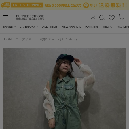
BRAND
CATEGORY
ALL ITEMS
NEW ARRIVAL
RANKING
MEDIA
Insta LIV
HOME
コーディネート
渋谷109 a m i ໒꒱（154cm）