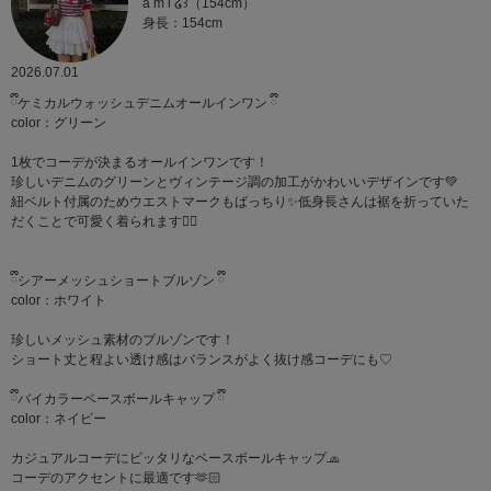
a m i ໒꒱（154cm）
身長：154cm
2026.07.01
ྀིケミカルウォッシュデニムオールインワン ྀི
color：グリーン
1枚でコーデが決まるオールインワンです！
珍しいデニムのグリーンとヴィンテージ調の加工がかわいいデザインです‪💚
紐ベルト付属のためウエストマークもばっちり✨️低身長さんは裾を折っていた
だくことで可愛く着られます🙆‍♀️
ྀིシアーメッシュショートブルゾン ྀི
color：ホワイト
珍しいメッシュ素材のブルゾンです！
ショート丈と程よい透け感はバランスがよく抜け感コーデにも♡
ྀིバイカラーベースボールキャップ ྀི
color：ネイビー
カジュアルコーデにピッタリなベースボールキャップ🧢
コーデのアクセントに最適です🫶🏻