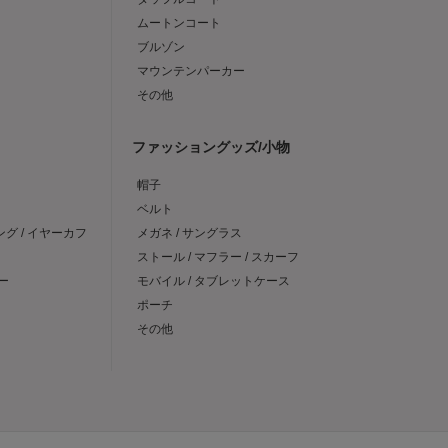
ムートンコート
ブルゾン
マウンテンパーカー
その他
ファッショングッズ/小物
帽子
ベルト
ング / イヤーカフ
メガネ / サングラス
ストール / マフラー / スカーフ
ー
モバイル / タブレットケース
ポーチ
その他