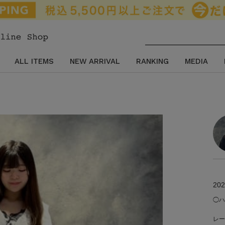
ALL ITEMS
NEW ARRIVAL
RANKING
MEDIA
202
◯ハ
レー