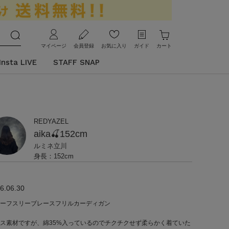
マイページ
会員登録
お気に入り
ガイド
カート
Insta LIVE
STAFF SNAP
REDYAZEL
aika🍒152cm
ルミネ立川
身長：152cm
6.06.30
ーフスリーブレースフリルカーディガン
ス素材ですが、綿35%入っているのでチクチクせず柔らかく着ていた