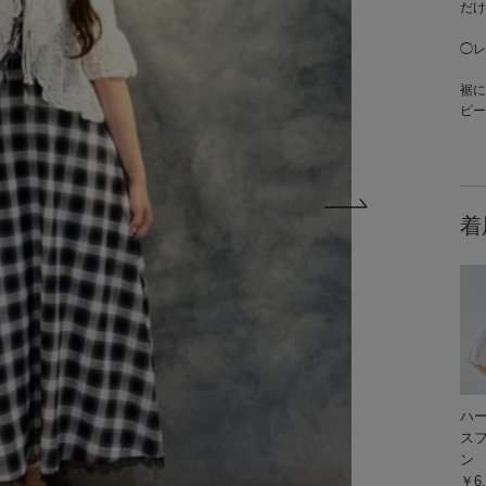
だけ
◯
裾に
ピー
着
ハ
ス
ン
￥6,