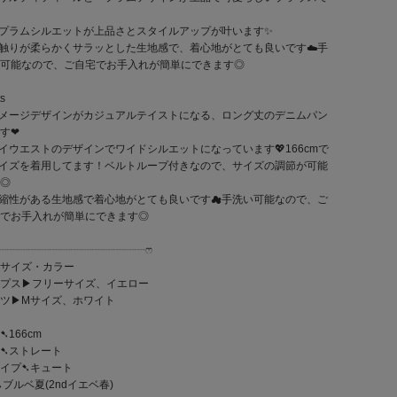
プラムシルエットが上品さとスタイルアップが叶います✨️
触りが柔らかくサラッとした生地感で、着心地がとても良いです☁️手
可能なので、ご自宅でお手入れが簡単にできます◎
s
メージデザインがカジュアルテイストになる、ロング丈のデニムパン
‪❤︎‬
イウエストのデザインでワイドシルエットになっています💖166cmで
イズを着用してます！ベルトループ付きなので、サイズの調節が可能
◎
縮性がある生地感で着心地がとても良いです︎︎☁手洗い可能なので、ご
でお手入れが簡単にできます◎
┈┈┈┈┈┈┈┈┈┈┈┈┈┈┈ෆ‪
サイズ・カラー
プス▶︎フリーサイズ、イエロー
ツ▶︎Mサイズ、ホワイト
➷166cm
➷ストレート
イプ➷キュート
➷ブルベ夏(2ndイエベ春)