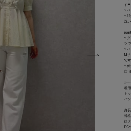
す‪‪❤︎‬
➷ペ
➷肌
洗い
pant
➷ダ
ツです‪
➷ハ
Mサ
です
➷伸
自宅
ෆ‪
着用
トッ
パン
身長
骨格
顔タ
PC