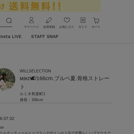
マイページ
会員登録
お気に入り
ガイド
カート
Insta LIVE
STAFF SNAP
WILLSELECTION
ᴍɪᴋɪ🕊/166cm.ブルベ夏.骨格ストレー
ト
ルミネ有楽町1
身長：166cm
6.07.02
use
リルディティールとペプラムデザインが上品で可愛らしいブラウスで