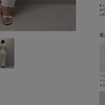
❥ 
@70
お気軽
着
フ
ペ
￥11