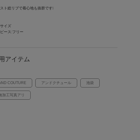
スト総リブで着心地も抜群です❕
サイズ
ピース:フリー
用アイテム
AND COUTURE
アンドクチュール
池袋
無加工写真アリ