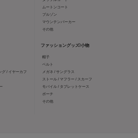
ムートンコート
ブルゾン
マウンテンパーカー
その他
ファッショングッズ/小物
帽子
ベルト
ング / イヤーカフ
メガネ / サングラス
ストール / マフラー / スカーフ
ー
モバイル / タブレットケース
ポーチ
その他