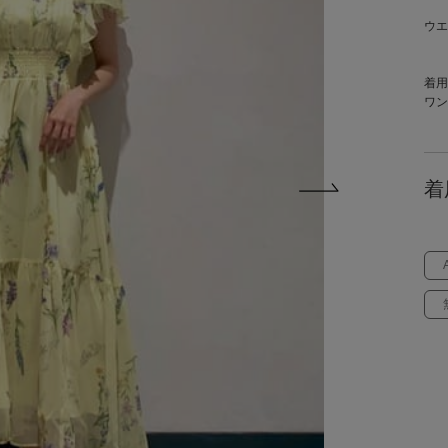
ウエ
着用
ワン
着