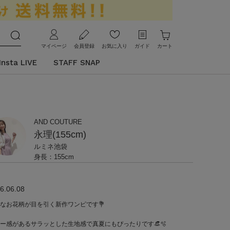
マイページ
会員登録
お気に入り
ガイド
カート
Insta LIVE
STAFF SNAP
AND COUTURE
永理(155cm)
ルミネ池袋
身長：155cm
6.06.08
なお花柄が目を引く新作ワンピです💐
ー感があるサラッとした生地感で真夏にもぴったりです👒🫧