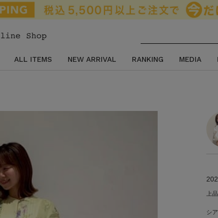
ALL ITEMS
NEW ARRIVAL
RANKING
MEDIA
202
上品
シア