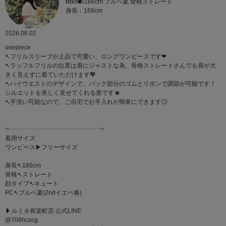
ᴍɪᴋɪ🕊/166cm.ブルベ夏.骨格ストレート
身長：166cm
2026.06.02
onepiece
➷フリルスリーブが上品で可愛い、ロングワンピースです❤︎
➷ラッフルフリルの位置は肩にジャストな為、骨格ストレートさんでも肩が大
きく見えずに着ていただけます💖
➷ハイウエストのデザインで、バック部分のゴムとリボンで調節が可能です！
シルエットを美しく見せてくれる形です☻
➷手洗い可能なので、ご自宅でお手入れが簡単にできます◎
ෆ‪┈┈┈┈┈┈┈┈┈┈┈┈┈┈┈ෆ‪
着用サイズ
ワンピース▶︎フリーサイズ
身長➷166cm
骨格➷ストレート
顔タイプ➷キュート
PC➷ブルベ夏(2ndイエベ春)
❥ ルミネ有楽町店 公式LINE
@708hcxcg