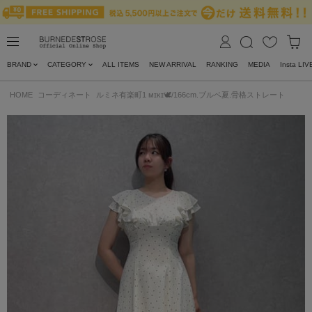
BRAND
CATEGORY
ALL ITEMS
NEW ARRIVAL
RANKING
MEDIA
Insta LIV
HOME
コーディネート
ルミネ有楽町1 ᴍɪᴋɪ🕊/166cm.ブルベ夏.骨格ストレート