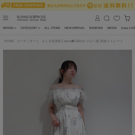
BRAND
CATEGORY
ALL ITEMS
NEW ARRIVAL
RANKING
MEDIA
Insta LIV
HOME
コーディネート
ルミネ有楽町1 ᴍɪᴋɪ🕊/166cm.ブルベ夏.骨格ストレート