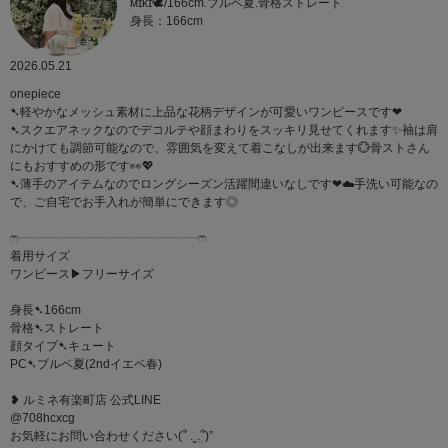
ᴍɪᴋɪ🕊/166cm.ブルベ夏.骨格ストレート
身長：166cm
2026.05.21
onepiece
➷軽やかなメッシュ素材に上品な花柄デザインが可愛いワンピースです‪‪❤︎‬
➷スクエアネックなのでデコルテや顔まわりをスッキリ見せてくれます✨袖は肩
にかけても調節可能なので、雰囲気を変えて着こなしが出来ます‪‪💮骨ストさん
にもおすすめの形です👀💖
➷薄手のアイテムなのでロングシーズン活躍間違いなしです‪‪❤︎‬☁️手洗い可能なの
で、ご自宅でお手入れが簡単にできます◎
ෆ‪┈┈┈┈┈┈┈┈┈┈┈┈┈┈┈ෆ‪
着用サイズ
ワンピース▶︎フリーサイズ
身長➷166cm
骨格➷ストレート
顔タイプ➷キュート
PC➷ブルベ夏(2ndイエベ春)
❥ ルミネ有楽町店 公式LINE
@708hcxcg
お気軽にお問い合わせください(՞ ܸ.‪ˬ.ܸ՞)”