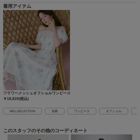
着用アイテム
フラワーメッシュオフショルワンピース
￥18,920(税込)
WILLSELECTION
花柄
ワンピース
オフショル
2
このスタッフの
その他のコーディネート