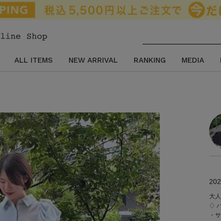
ALL ITEMS
NEW ARRIVAL
RANKING
MEDIA
202
大人
♢ 
・サ