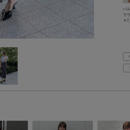
バ
ラ
￥7,