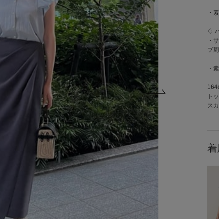
・素
♢ 
・サ
プ周
・素
16
トッ
スカ
着