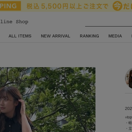
ALL ITEMS
NEW ARRIVAL
RANKING
MEDIA
202
○to
・軽
・立