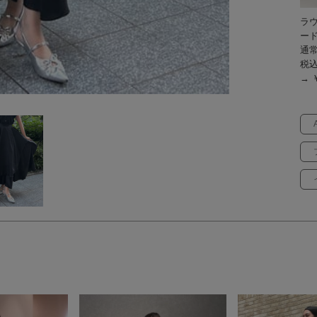
ラ
ー
通常
税
→ ￥