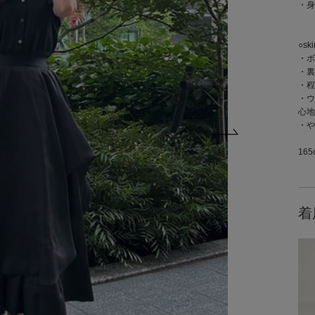
・身
○sk
・ボ
・裏
・程
・ウ
心地
・や
16
着