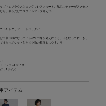
ップド丈ブラウスとロングフレアスカート、配色ステッチがアクセン
なり、着るだけでスタイルアップ見え⤴️✨
ゴベルトクリアトートバッグ♡
は巾着仕様になっているので中身が見えにくく、口を絞ってすっきり
てる💫内ポケット付きで小物の整理もしやすい🫧
cm
トアップ→Fサイズ
グ→Fサイズ
用アイテム