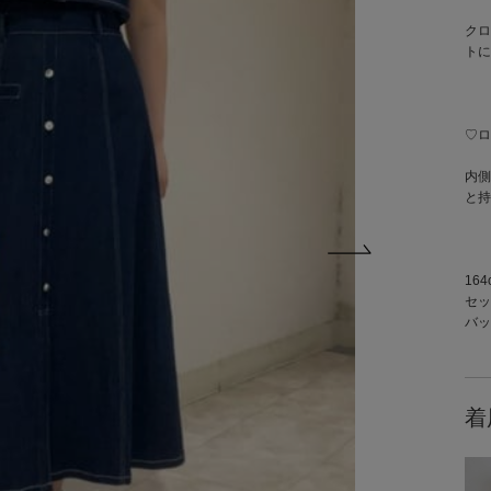
クロ
トに
♡ロ
内側
と持
164
セッ
バッ
着