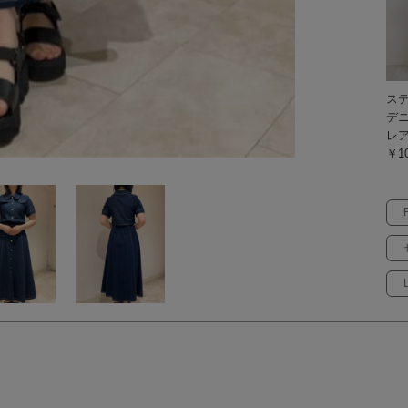
ス
デ
レ
￥10