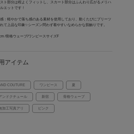
スト部分は程よくフィットし、スカート部分はふんわり広がるメリハ
ルエットです！
感：軽やかで落ち感のある素材を使用しており、動くたびにプリーツ
れて上品な印象✨シーズン問わず着やすいなめらかな肌触りです。
2cm /骨格ウェーブ/ワンピースサイズF
用アイテム
AND COUTURE
ワンピース
夏
アンドクチュール
新宿
骨格ウェーブ
無加工写真アリ
ピンク