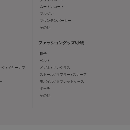
ムートンコート
ブルゾン
マウンテンパーカー
その他
ファッショングッズ/小物
帽子
ベルト
ング / イヤーカフ
メガネ / サングラス
ストール / マフラー / スカーフ
ー
モバイル / タブレットケース
ポーチ
その他