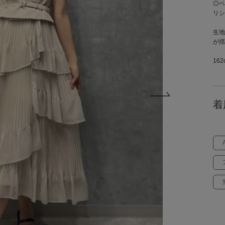
◎ベ
リシ
生地
が揺
16
着