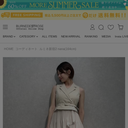
BRAND
CATEGORY
ALL ITEMS
NEW ARRIVAL
RANKING
MEDIA
Insta LIV
HOME
コーディネート
ルミネ新宿2 nana(164cm)