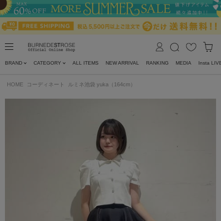
BRAND
CATEGORY
ALL ITEMS
NEW ARRIVAL
RANKING
MEDIA
Insta LIV
HOME
コーディネート
ルミネ池袋 yuka（164cm）