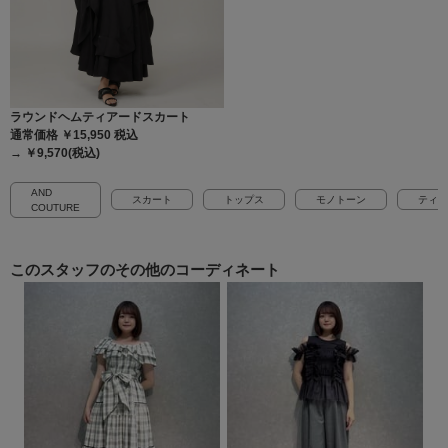
ラウンドヘムティアードスカート
通常価格 ￥15,950
税込
→ ￥9,570(税込)
AND
スカート
トップス
モノトーン
ティア
COUTURE
このスタッフの
その他のコーディネート