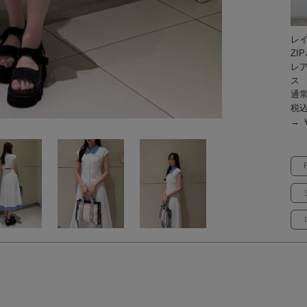
レ
ZI
レ
ス
通常
税
→ ￥