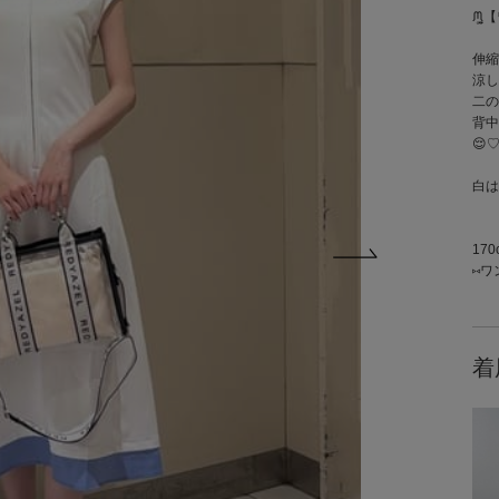
ᙏ̤
伸縮
涼し
二の
背中
😌
白は
170
⑅ワ
着