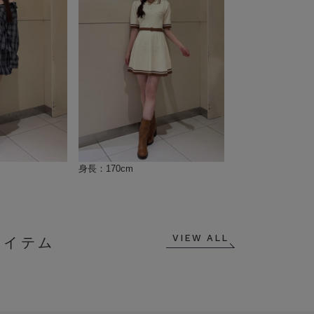
身長：170cm
VIEW ALL