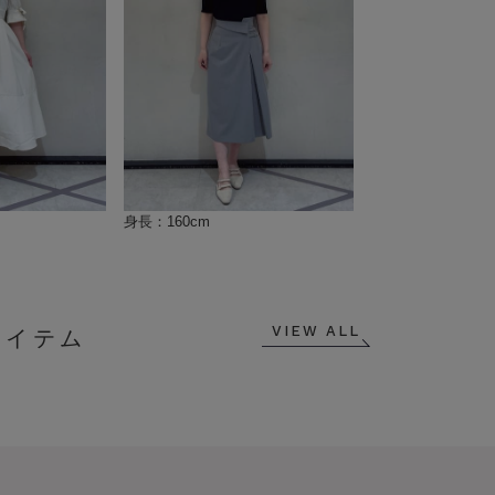
身長：160cm
VIEW ALL