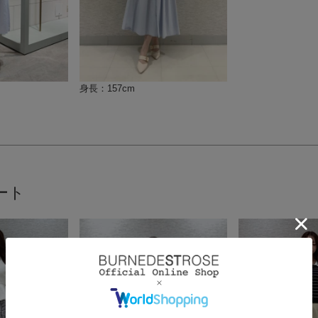
身長：157cm
ート