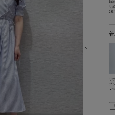
袖は
リボ
1枚
着
リ
プ
￥12