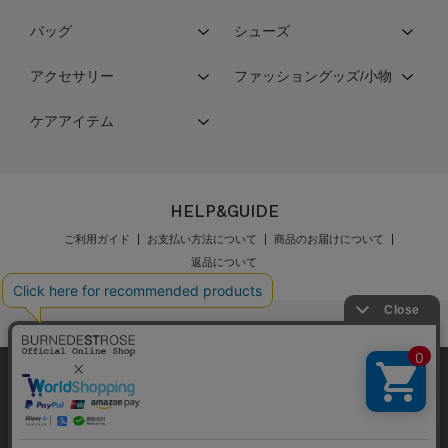
バッグ
シューズ
アクセサリー
ファッショングッズ/小物
ケアアイテム
HELP&GUIDE
ご利用ガイド
お支払い方法について
商品のお届けについて
返品について
弊社はCookieを利用し、Webの利便性向上に努め
公式オンラインショップご利用規約
メンバーズ規約
ております。「承諾する」をクリックしていただ
メンバーズポイントプログラム規約
特定商取引法に基づく表示
くと、お客様に最適な内容を提供することが可能
承諾する
個人情報保護指針
会社概要
採用情報
お問い合わせ
となります。Cookieの利用については、
こちら
を