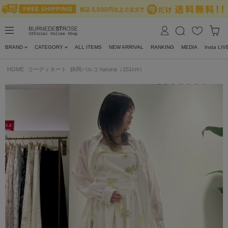
BRAND
CATEGORY
ALL ITEMS
NEW ARRIVAL
RANKING
MEDIA
Insta LIV
HOME
コーディネート
静岡パルコ haruna（151cm）