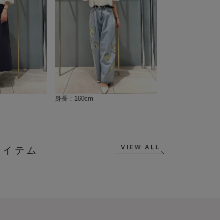
身長：160cm
VIEW ALL