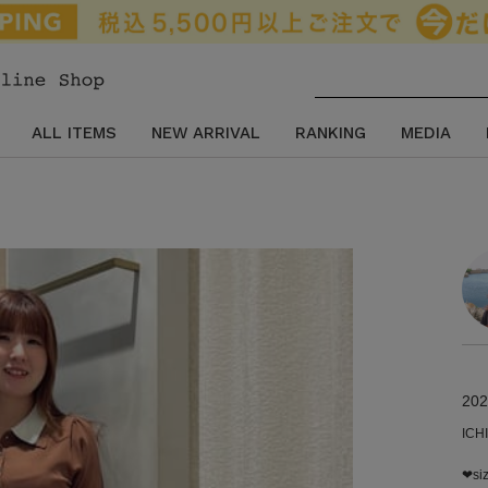
ALL ITEMS
NEW ARRIVAL
RANKING
MEDIA
202
︎IC
❤︎si