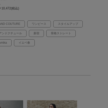
込
10,472(税込)
AND COUTURE
ワンピース
スタイルアップ
アンドクチュール
新宿
骨格ストレート
Amika
イエベ春