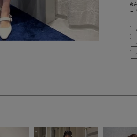
税
→ ￥