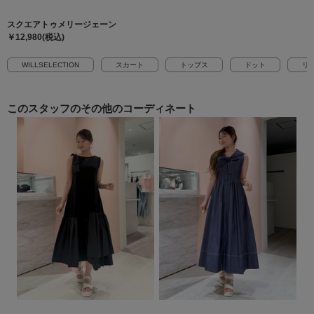
スクエアトゥメリージェーン
￥12,980(税込)
WILLSELECTION
スカート
トップス
ドット
リ
このスタッフの
その他のコーディネート