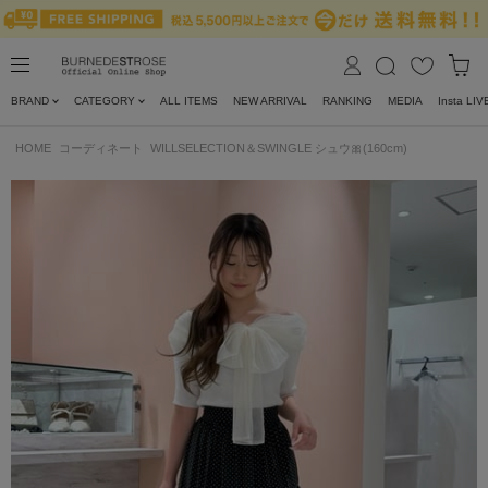
BRAND
CATEGORY
ALL ITEMS
NEW ARRIVAL
RANKING
MEDIA
Insta LIV
HOME
コーディネート
WILLSELECTION＆SWINGLE シュウ🎀(160cm)