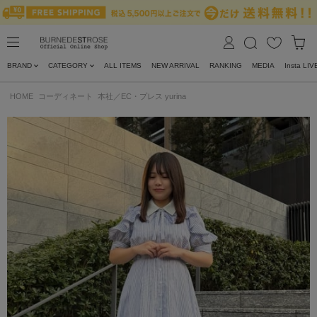
BRAND
CATEGORY
ALL ITEMS
NEW ARRIVAL
RANKING
MEDIA
Insta LIV
HOME
コーディネート
本社／EC・プレス yurina