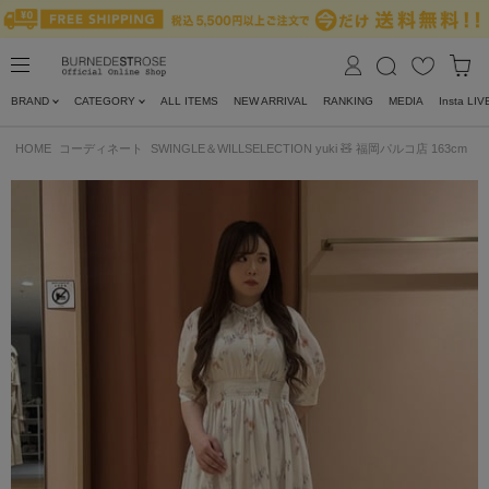
BRAND
CATEGORY
ALL ITEMS
NEW ARRIVAL
RANKING
MEDIA
Insta LIV
HOME
コーディネート
SWINGLE＆WILLSELECTION yuki 🧸 福岡パルコ店 163cm