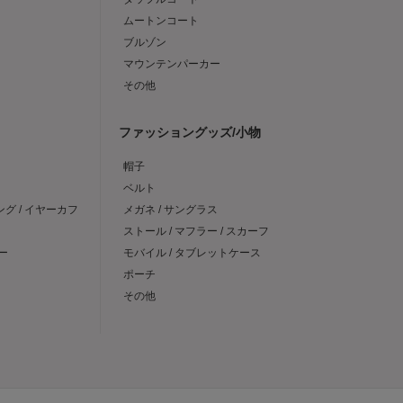
ムートンコート
ブルゾン
マウンテンパーカー
その他
ファッショングッズ/小物
帽子
ベルト
ング / イヤーカフ
メガネ / サングラス
ストール / マフラー / スカーフ
ー
モバイル / タブレットケース
ポーチ
その他