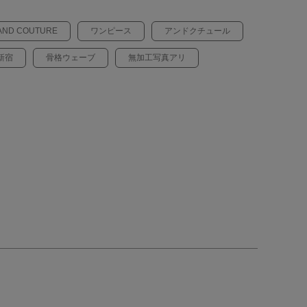
AND COUTURE
ワンピース
アンドクチュール
新宿
骨格ウェーブ
無加工写真アリ