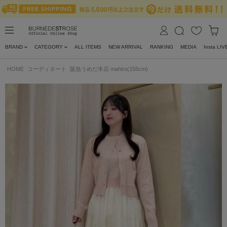
BRAND
CATEGORY
ALL ITEMS
NEW ARRIVAL
RANKING
MEDIA
Insta LIV
HOME
コーディネート
阪急うめだ本店 mahiro(155cm)