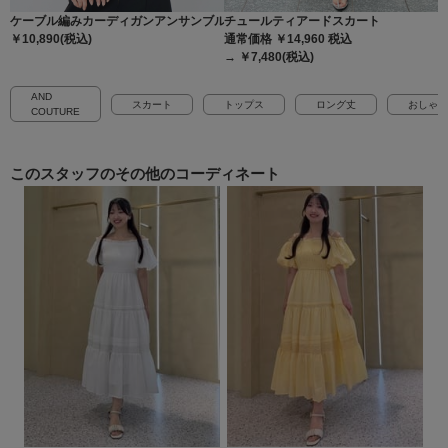
ケーブル編みカーディガンアンサンブル
チュールティアードスカート
￥10,890(税込)
通常価格 ￥14,960
税込
→ ￥7,480(税込)
AND
スカート
トップス
ロング丈
おしゃれ
COUTURE
このスタッフの
その他のコーディネート